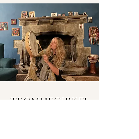
TR
oMMECIRKEL
Kom med online, når vi
mødes i cirklen
og stiller ind på: