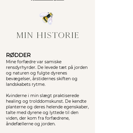
min historie
RØDDER
I'm a paragraph. Click here to
Mine forfædre var samiske
add your own text and edit me.
rensdyrhyrder. De levede tæt på jorden
It's easy.
og naturen og fulgte dyrenes
bevægelser, årstidernes skiften og
landskabets rytme.
Kvinderne i min slægt praktiserede
healing og trolddomskunst. De kendte
planterne og deres helende egenskaber,
talte med dyrene og lyttede til den
viden, der kom fra forfædrene,
åndefællerne og jorden.