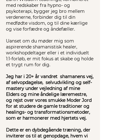
med redskaber fra hypno- og
psykoterapi, bygger jeg bro mellem
verdenerne, forbinder dig til din
medfødte visdom, og til dine kærlige
og vise forfædre og åndefæller.
Uanset om du møder mig som
aspirerende shamanistisk healer,
workshopdeltager eller i et individuelt
1:1-forløb, er mit fokus at skabe og holde
et trygt rum for dig.
Jeg har i 20+ år vandret shamanens vej,
af selvopdagelse, selvudvikling og self-
mastery under vejledning af mine
Elders og mine åndelige læremestre,
og rejst over vores smukke Moder Jord
Velkommen, mit navn er Betina Bliss
for at studere de gamle traditioner og
healings- og transformationsmetoder,
Jeg er så glad for, du er her!
som er harmonerer med hjertets vej.
Dette er en dybdegående træning, der
inviterer os til at genopdage, hvem vi