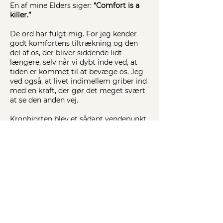
En af mine Elders siger:
“Comfort is a
killer.”
De ord har fulgt mig. For jeg kender
godt komfortens tiltrækning og den
del af os, der bliver siddende lidt
længere, selv når vi dybt inde ved, at
tiden er kommet til at bevæge os. Jeg
ved også, at livet indimellem griber ind
med en kraft, der gør det meget svært
at se den anden vej.
Kronhjorten blev et sådant vendepunkt
for mig.
Jeg trådte fuldt ind i mit arbejde og
skabte den praksis, jeg har i dag.
REJSEN HJEM
Her arbejder jeg 1:1 med mennesker,
som ønsker at forstå sig selv dybere,
løsne gamle mønstre og finde tilbage
til deres egen kraft, retning og balance.
Jeg holder workshops, hvor vi