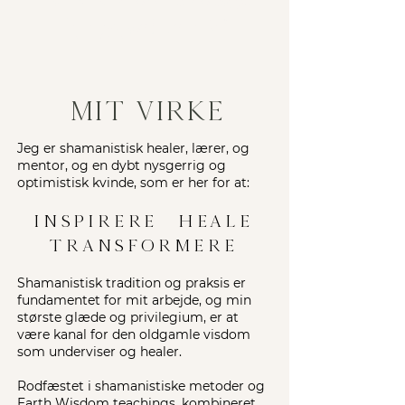
Velkommen, mit navn er Betina Bliss,
Jeg er så glad for, du er her!
mit virke
Jeg er shamanistisk healer, lærer, og
mentor, og en dybt nysgerrig og
optimistisk kvinde, som er her for at:
INSPIRERE HEALE
TRANSFORMERE
Shamanistisk tradition og praksis er
fundamentet for mit arbejde, og min
største glæde og privilegium, er at
være kanal for den oldgamle visdom
som underviser og healer.
Rodfæstet i shamanistiske metoder og
Earth Wisdom teachings, kombineret