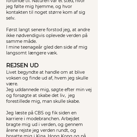
forbinde til. Naturen var et sted, hvor
jeg følte mig hjemme, og hvor
kontakten til noget større kom af sig
selv.
Først langt senere forstod jeg, at andre
ikke nødvendigvis oplevede verden på
samme måde.
I mine teenageår gled den side af mig
langsomt længere væk.
REJSEN UD
Livet begyndte at handle om at blive
voksen og finde ud af, hvem jeg skulle
være.
Jeg uddannede mig, søgte efter min vej
og forsøgte at skabe det liv, jeg
forestillede mig, man skulle skabe.
Jeg læste på CBS og fik siden en
karriere i modebranchen. Arbejdet
bragte mig ud i verden, og gennem
årene rejste jeg verden rundt, og
bosatte mig i Kina, Hong Kong og på