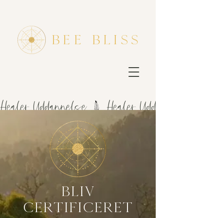
bee bliss
Healer Uddannelse
bliv
certificeret