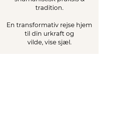
tradition.
En transformativ rejse hjem
til din urkraft og
vilde, vise sjæl.
Shamanistisk
healingskunst
Personlig transformation
Autentiske redskaber og
metoder
"Walking, I am listening to a deeper way.
Suddenly all my ancestors are behind me.
Be still, they say. Watch and listen.
You are the result of the love of
thousands."
Linda Hogan