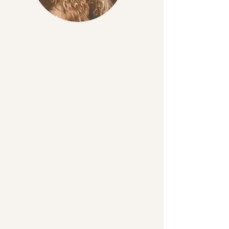
Betina Bee Bliss
Mit navn er
Jeg er shamanistisk healer, seer,
underviser og quantum guide, og en
dybt nysgerrig og optimistisk kvinde,
som er her for at:
INSPIRERE HEALE & TRANSFORMERE
Jeg bygger bro mellem verdener,
danser med vinden, lytter til ilden, og
taler skyggerne ind i lyset.
Jeg har vandret mellem verdener hele
mit liv, og har 20+ års træning og
erfaring i shamanisme og andre
healing traditioner.
Min medicin er transformation og
alkymi, omdannelse af tung energi, så
det indre lys sættes fri.